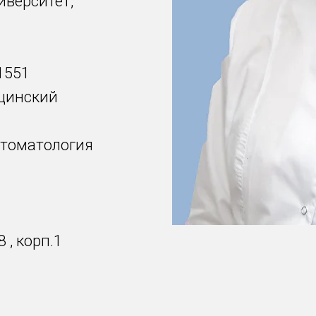
иверситет,
1551
цинский
стоматология
 , корп.1