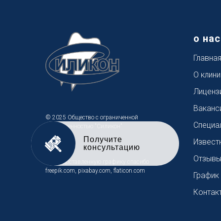
о нас
Главна
О клини
Лиценз
Ваканс
© 2025 Общество с ограниченной
Специа
ответственностью "Силикон"
Извест
Услуги
Отзыв
За предоставленную графику спасибо
freepik.com, pixabay.com, flaticon.com
График
Контак